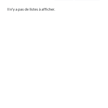
Service
Local
Il n'y a pas de listes à afficher.
Habitation
Dépannage
Bâtiment
Dépannage
toiture
Service
Automobile
Service
IT
Lieu
×
Ville
Soumettre