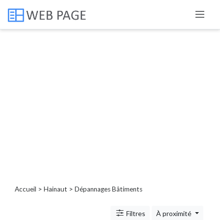
Catégories
Porte,
fenêtre,
volet
Service
de
nettoyage
extérieur
Beauté
Service
dépannage
Accueil
>
Hainaut
> Dépannages Bâtiments
Bien-
être
Filtres
À proximité