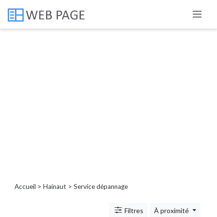
Catégories
Porte,
fenêtre,
volet
Service
de
nettoyage
extérieur
Beauté
Service
dépannage
Accueil
>
Hainaut
> Service dépannage
Serrurerie
Bien-
Filtres
À proximité