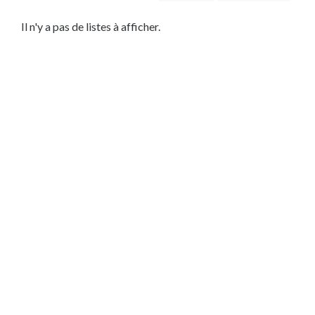
être
Service
Il n'y a pas de listes à afficher.
Local
Habitation
Dépannage
Bâtiment
Service
Automobile
Service
IT
Lieu
×
Ville
Soumettre