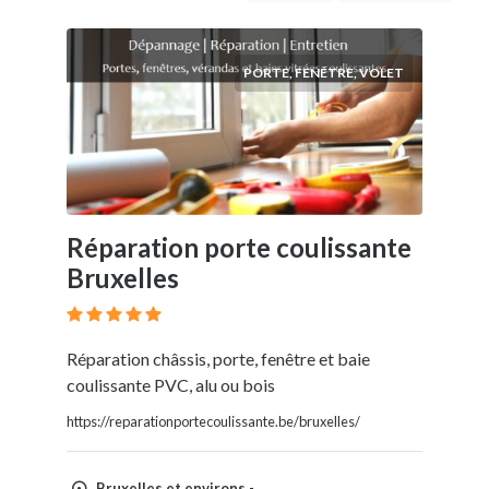
extérieur
Beauté
Service
PORTE, FENÊTRE, VOLET
dépannage
Bien-
être
Service
Local
Habitation
Dépannage
Réparation porte coulissante
Bâtiment
Bruxelles
Service
Automobile
Service
Réparation châssis, porte, fenêtre et baie
IT
coulissante PVC, alu ou bois
https://reparationportecoulissante.be/bruxelles/
Lieu
Bruxelles et environs -