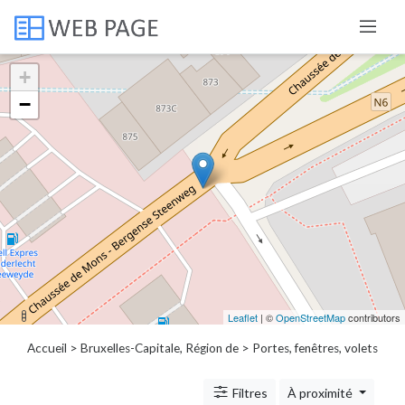
+
Catégories
−
Porte,
fenêtre,
volet
Réglage
de
porte
Réparation
châssis
Leaflet
| ©
OpenStreetMap
contributors
coulissant
Service
Accueil
>
Bruxelles-Capitale, Région de
> Portes, fenêtres, volets
de
nettoyage
Filtres
À proximité