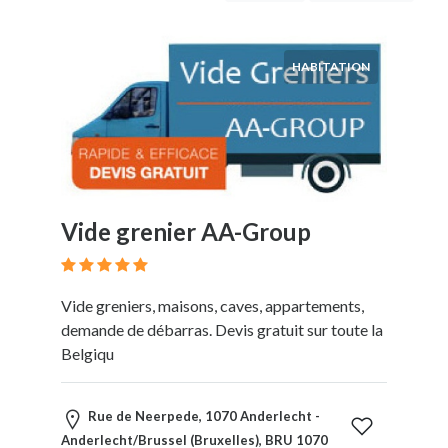
Service
Local
Habitation
HABITATION
Vide
grenier
Dépannage
Bâtiment
Service
Automobile
Service
Vide grenier AA-Group
IT
Vide greniers, maisons, caves, appartements,
Lieu
demande de débarras. Devis gratuit sur toute la
Belgiqu
×
Ville
Rue de Neerpede, 1070 Anderlecht -
Soumettre
Anderlecht/Brussel (Bruxelles), BRU 1070