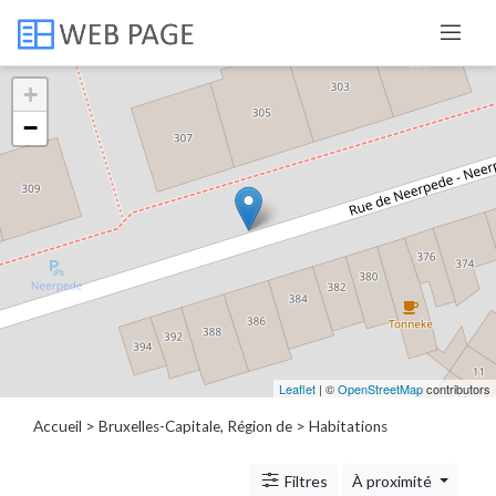
+
Catégories
−
Porte,
fenêtre,
volet
Service
de
nettoyage
extérieur
Beauté
Leaflet
| ©
OpenStreetMap
contributors
Service
dépannage
Accueil
>
Bruxelles-Capitale, Région de
> Habitations
Bien-
être
Filtres
À proximité