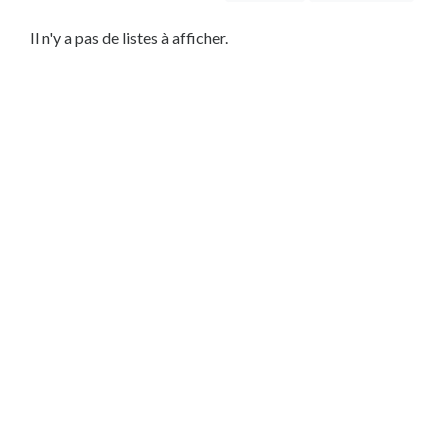
être
Service
Il n'y a pas de listes à afficher.
Local
Habitation
Dépannage
Bâtiment
Service
Automobile
Service
IT
Lieu
×
Belgique, BE
Soumettre