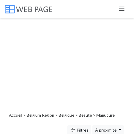
Catégories
Porte,
fenêtre,
volet
Service
de
nettoyage
extérieur
Beauté
Manucure
Service
Accueil
>
Belgium Region
>
Belgique
>
Beauté
> Manucure
dépannage
Bien-
Filtres
À proximité