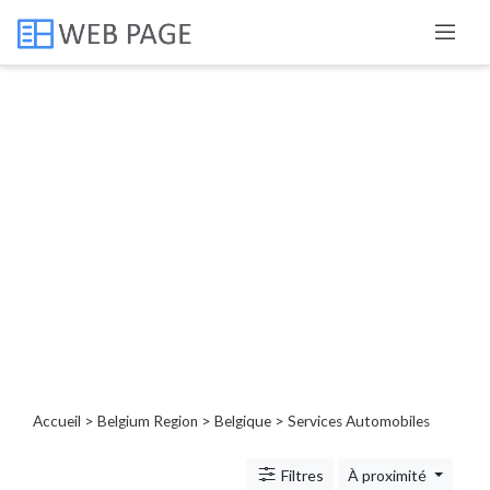
Catégories
Porte,
fenêtre,
volet
Service
de
nettoyage
extérieur
Beauté
Service
dépannage
Accueil
>
Belgium Region
>
Belgique
> Services Automobiles
Bien-
être
Filtres
À proximité