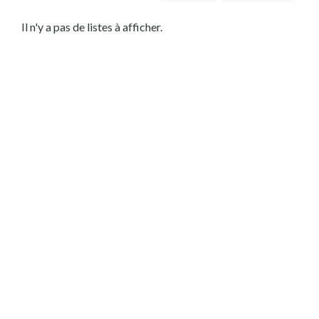
Service
Local
Il n'y a pas de listes à afficher.
Habitation
Dépannage
Bâtiment
Service
Automobile
Service
IT
Lieu
×
Belgique, BE
Soumettre