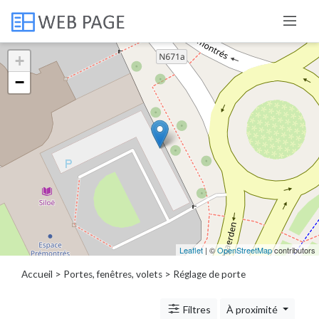
+
Catégories
−
Porte,
fenêtre,
volet
Réparation
châssis
coulissant
Réglage
de
Leaflet
| ©
OpenStreetMap
contributors
porte
Service
Accueil
>
Portes, fenêtres, volets
> Réglage de porte
de
nettoyage
Filtres
À proximité