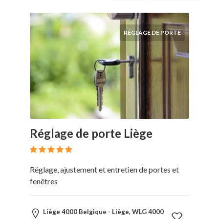
extérieur
Beauté
Service
RÉGLAGE DE PORTE
dépannage
Bien-
être
Service
Local
Habitation
Dépannage
Bâtiment
Service
Réglage de porte Liège
Automobile
Service
IT
Réglage, ajustement et entretien de portes et
fenêtres
Lieu
Liège 4000 Belgique - Liège, WLG 4000