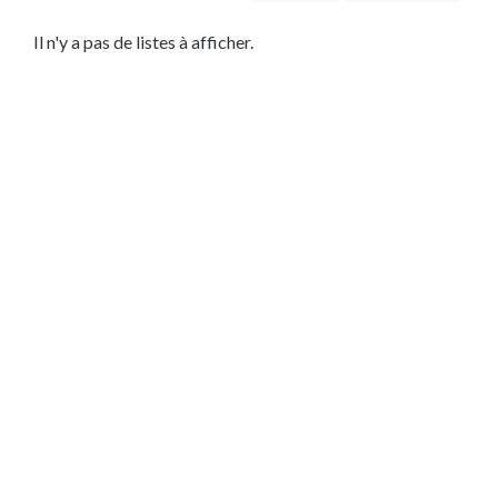
être
Service
Il n'y a pas de listes à afficher.
Local
Habitation
Dépannage
Bâtiment
Service
Automobile
Service
IT
Lieu
×
Charleroi, WHT
Soumettre