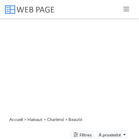
Catégories
Porte,
fenêtre,
volet
Service
de
nettoyage
extérieur
Beauté
Manucure
Service
Accueil
>
Hainaut
>
Charleroi
> Beauté
dépannage
Bien-
Filtres
À proximité