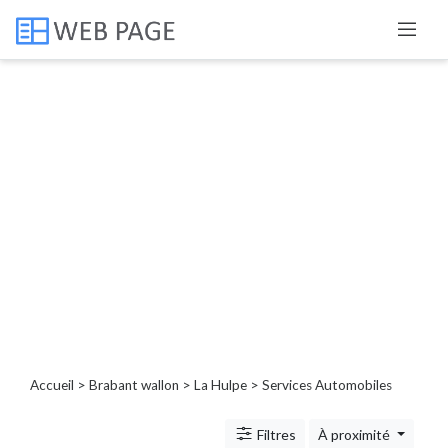
Catégories
Porte,
fenêtre,
volet
Service
de
nettoyage
extérieur
Beauté
Service
dépannage
Accueil
>
Brabant wallon
>
La Hulpe
> Services Automobiles
Bien-
être
Filtres
À proximité