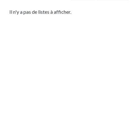
Service
Local
Il n'y a pas de listes à afficher.
Habitation
Dépannage
Bâtiment
Service
Automobile
Service
IT
Lieu
×
La Hulpe, WBR
Soumettre