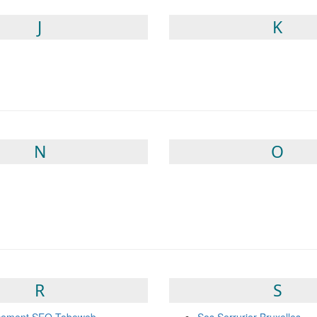
J
K
N
O
R
S