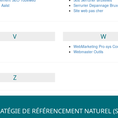
cement SEO Tobeweb
Sos Serrurier Bruxelles
 Aalst
Serrurier Depannage Bruxe
Site web pas cher
V
W
WebMarketing Pro-sys Con
Webmaster Outils
Z
ATÉGIE DE RÉFÉRENCEMENT NATUREL (