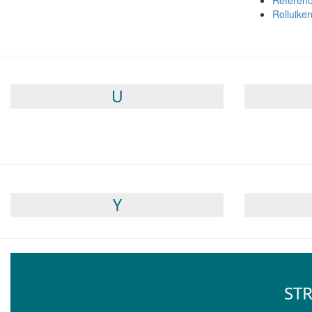
Référen
Rolluiken
U
Y
STR