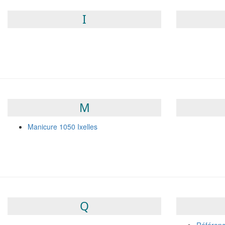
I
M
Manicure 1050 Ixelles
Q