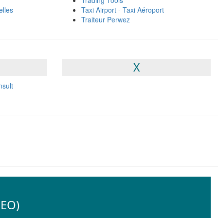
Trading Tools
lles
Taxi Airport - Taxi Aéroport
Traiteur Perwez
X
sult
SEO)