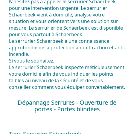
N’hésitez pas à
appeler
le
serrurier
Schaerbeek
pour une
intervention
urgente
. Le
serrurier
Schaerbeek
vient à domicile,
analyse
votre
situation
et vous orientent vers une
solution
sur
mesure
. Le serrurier de Schaerbeek est
disponible
pour vous partout à Schaerbeek .
Le serrurier Schaerbeek a une
connaissance
approfondie de la
protection
anti-effraction
et
anti-
incendie
.
Si vous le souhaitez,
Le serrurier Schaerbeek inspecte méticuleusement
votre domicile afin de vous indiquer les points
faibles au niveau de la
sécurité
et de vous
conseiller
comment vous
équiper
convenablement.
Dépannage Serrures - Ouverture de
portes - Portes blindées
Tags Serrurier Schaerbeek