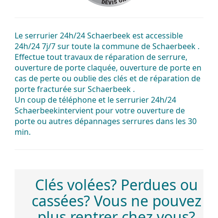
Le
serrurier 24h/24 Schaerbeek
est accessible
24h/24 7j/7 sur toute la
commune de Schaerbeek
.
Effectue tout
travaux
de
réparation
de
serrure
,
ouverture
de
porte
claquée
, ouverture de porte en
cas de
perte
ou oublie des
clés
et de
réparation
de
porte
fracturée
sur
Schaerbeek
.
Un coup de
téléphone
et le serrurier 24h/24
Schaerbeek
intervient pour votre
ouverture de
porte
ou autres
dépannages
serrures
dans les
30
min
.
Clés volées? Perdues ou
cassées? Vous ne pouvez
plus rentrer chez vous?