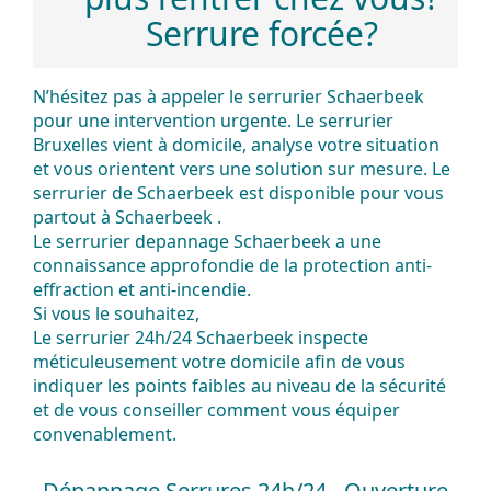
Serrure forcée?
N’hésitez pas à
appeler
le
serrurier
Schaerbeek
pour une
intervention
urgente
. Le
serrurier
Bruxelles
vient à domicile,
analyse
votre
situation
et vous orientent vers une
solution
sur
mesure
. Le
serrurier de Schaerbeek est
disponible
pour vous
partout à Schaerbeek .
Le serrurier depannage Schaerbeek a une
connaissance
approfondie de la
protection
anti-
effraction
et
anti-incendie
.
Si vous le souhaitez,
Le
serrurier 24h/24 Schaerbeek
inspecte
méticuleusement votre domicile afin de vous
indiquer les points faibles au niveau de la
sécurité
et de vous
conseiller
comment vous
équiper
convenablement.
Dépannage Serrures 24h/24 - Ouverture